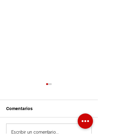
Comentarios
Entender el panorama
Perspectiva de
Escribir un comentario...