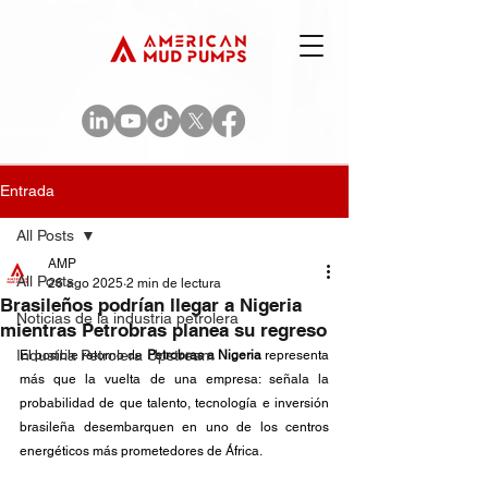
Entrada
All Posts
AMP
All Posts
26 ago 2025
2 min de lectura
Brasileños podrían llegar a Nigeria
Noticias de la industria petrolera
mientras Petrobras planea su regreso
Industria Petrolera Upstream
El posible retorno de 
Petrobras a Nigeria
 representa 
más que la vuelta de una empresa: señala la 
probabilidad de que talento, tecnología e inversión 
brasileña desembarquen en uno de los centros 
energéticos más prometedores de África. 