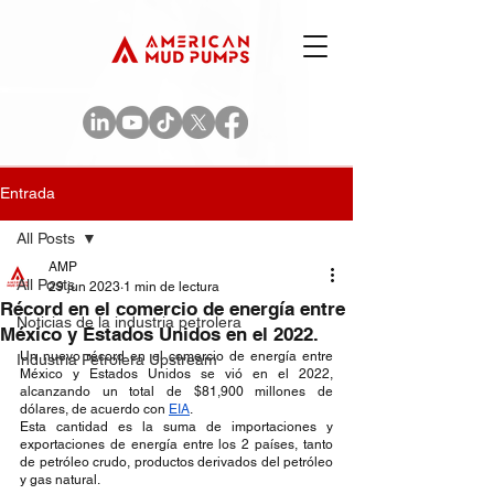
Entrada
All Posts
AMP
All Posts
29 jun 2023
1 min de lectura
Récord en el comercio de energía entre
Noticias de la industria petrolera
México y Estados Unidos en el 2022.
Un nuevo récord en el comercio de energía entre 
Industria Petrolera Upstream
México y Estados Unidos se vió en el 2022, 
alcanzando un total de $81,900 millones de 
dólares, de acuerdo con 
EIA
. 
Esta cantidad es la suma de importaciones y 
exportaciones de energía entre los 2 países, tanto 
de petróleo crudo, productos derivados del petróleo 
y gas natural. 