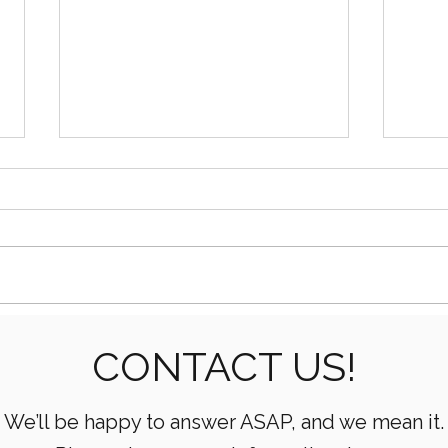
Cómo los extremos de
Com
CONTACT US!
fluidos soportan alta
trip
presión en bombas
perf
We’ll be happy to answer ASAP, and we mean it.