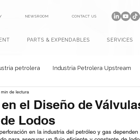
Y
NEWSROOM
CONTACT US
ENT
PARTS & EXPENDABLES
SERVICES
ustria petrolera
Industria Petrolera Upstream
 min de lectura
en el Diseño de Válvula
de Lodos
erforación en la industria del petróleo y gas dependen
o para asegurar un flujo eficiente y constante de lodo 