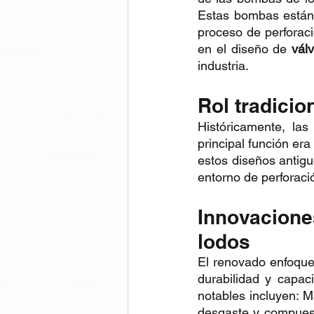
Estas bombas están 
proceso de perforaci
en el diseño de 
vál
industria.
Rol tradicio
Históricamente, la
principal función era 
estos diseños antig
entorno de perforaci
Innovacione
lodos
El renovado enfoque 
durabilidad y capac
notables incluyen: M
desgaste y compuest