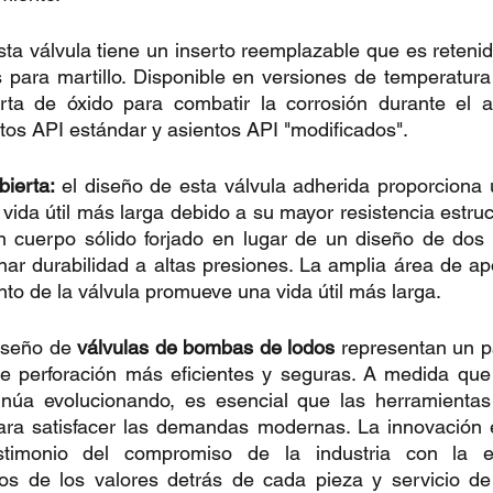
sta válvula tiene un inserto reemplazable que es retenid
as para martillo. Disponible en versiones de temperatura 
erta de óxido para combatir la corrosión durante el a
tos API estándar y asientos API "modificados".
bierta: 
el diseño de esta válvula adherida proporciona 
 vida útil más larga debido a su mayor resistencia estruct
n cuerpo sólido forjado en lugar de un diseño de dos p
ar durabilidad a altas presiones. La amplia área de ap
ento de la válvula promueve una vida útil más larga.
iseño de 
válvulas de bombas de lodos
 representan un pa
e perforación más eficientes y seguras. A medida que l
inúa evolucionando, es esencial que las herramientas
para satisfacer las demandas modernas. La innovación e
stimonio del compromiso de la industria con la ex
nos de los valores detrás de cada pieza y servicio d