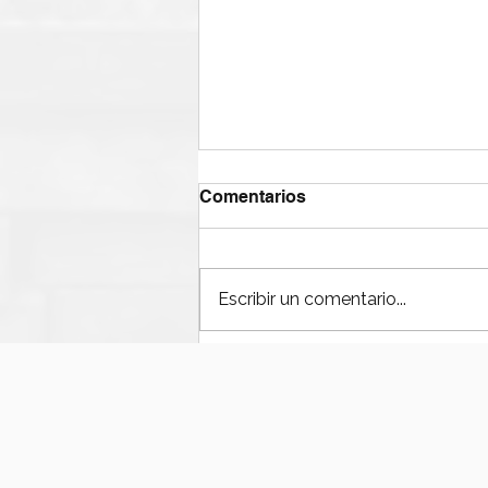
Comentarios
Escribir un comentario...
¿Por qué fallan las bombas
de lodos en operaciones
offshore?