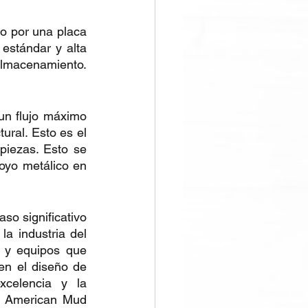
o por una placa 
estándar y alta 
lmacenamiento. 
un flujo máximo 
ural. Esto es el 
iezas. Esto se 
oyo metálico en 
so significativo 
a industria del 
 y equipos que 
n el diseño de 
celencia y la 
e American Mud 