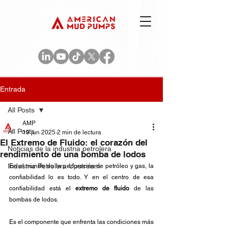
Entrada
All Posts
AMP
All Posts
19 jun 2025
2 min de lectura
El Extremo de Fluido: el corazón del
Noticias de la industria petrolera
rendimiento de una bomba de lodos
Industria Petrolera Upstream
En el mundo de la perforación de petróleo y gas, la 
confiabilidad lo es todo. Y en el centro de esa 
confiabilidad está el 
extremo de fluido
 de las 
bombas de lodos. 
Es el componente que enfrenta las condiciones más 