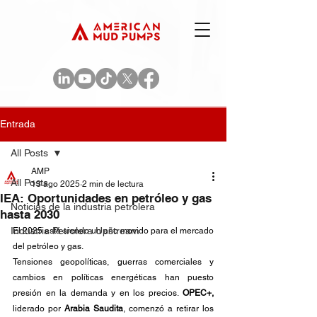
Entrada
All Posts
AMP
All Posts
13 ago 2025
2 min de lectura
IEA: Oportunidades en petróleo y gas
Noticias de la industria petrolera
hasta 2030
Industria Petrolera Upstream
El 2025 está siendo un año movido para el mercado 
del petróleo y gas.
Tensiones geopolíticas, guerras comerciales y 
cambios en políticas energéticas han puesto 
presión en la demanda y en los precios.
 OPEC+, 
liderado por 
Arabia Saudita
, comenzó a retirar los 