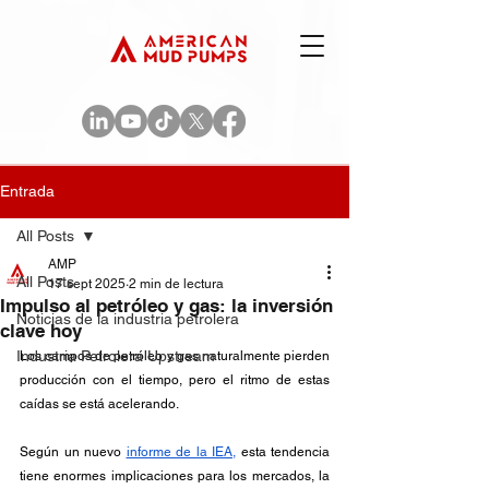
Entrada
All Posts
AMP
All Posts
17 sept 2025
2 min de lectura
Impulso al petróleo y gas: la inversión
Noticias de la industria petrolera
clave hoy
Industria Petrolera Upstream
Los campos de petróleo y gas naturalmente pierden 
producción con el tiempo, pero el ritmo de estas 
caídas se está acelerando. 
Según un nuevo 
informe de la IEA,
 esta tendencia 
tiene enormes implicaciones para los mercados, la 