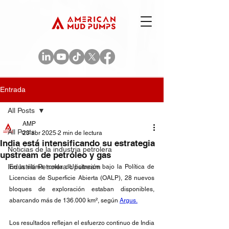
Entrada
All Posts
AMP
All Posts
23 abr 2025
2 min de lectura
India está intensificando su estrategia
Noticias de la industria petrolera
upstream de petróleo y gas
Industria Petrolera Upstream
En la última ronda de licitación bajo la Política de 
Licencias de Superficie Abierta (OALP), 28 nuevos 
bloques de exploración estaban disponibles, 
abarcando más de 136.000 km², según 
Argus.
Los resultados reflejan el esfuerzo continuo de India 