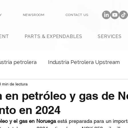
Y
NEWSROOM
CONTACT US
ENT
PARTS & EXPENDABLES
SERVICES
ustria petrolera
Industria Petrolera Upstream
3 min de lectura
n en petróleo y gas de 
nto en 2024
óleo y el gas en Noruega
 está preparada para un import