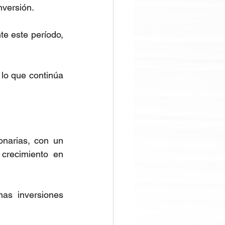
nversión.
e este período, 
o que continúa 
onarias, con un 
crecimiento en 
as inversiones 