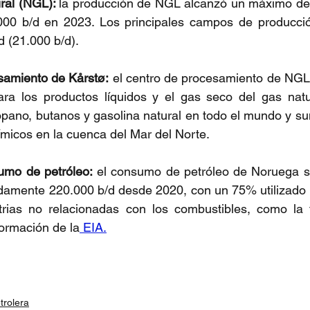
ral (NGL): 
la producción de NGL alcanzó un máximo de 
00 b/d en 2023. Los principales campos de producción 
d (21.000 b/d).
samiento de Kårstø:
 el centro de procesamiento de NGL
ra los productos líquidos y el gas seco del gas natur
pano, butanos y gasolina natural en todo el mundo y sum
ímicos en la cuenca del Mar del Norte.
sumo de petróleo:
 el consumo de petróleo de Noruega s
damente 220.000 b/d desde 2020, con un 75% utilizado e
ias no relacionadas con los combustibles, como la fa
formación de la
 EIA.
trolera