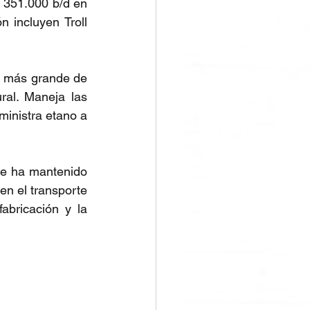
351.000 b/d en 
incluyen Troll 
 más grande de 
al. Maneja las 
inistra etano a 
e ha mantenido 
n el transporte 
bricación y la 