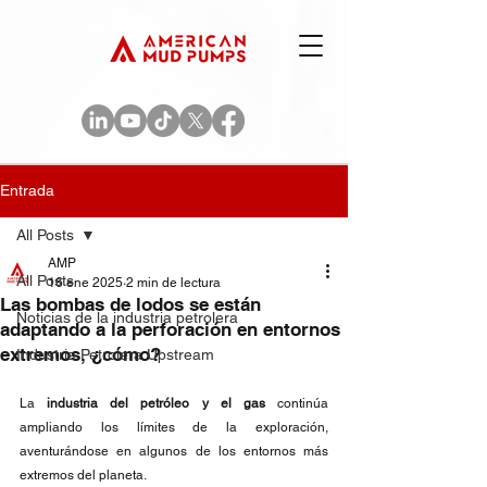
Entrada
All Posts
AMP
All Posts
16 ene 2025
2 min de lectura
Las bombas de lodos se están
Noticias de la industria petrolera
adaptando a la perforación en entornos
extremos, ¿cómo?
Industria Petrolera Upstream
La 
industria del petróleo y el gas
 continúa 
ampliando los límites de la exploración, 
aventurándose en algunos de los entornos más 
extremos del planeta.