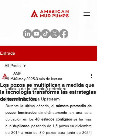
Entrada
All Posts
AMP
All Posts
13 may 2025
3 min de lectura
Los pozos se multiplican a medida que
Noticias de la industria petrolera
la tecnología transforma las estrategias
de terminación.
Industria Petrolera Upstream
Durante la última década, el 
número promedio de 
pozos terminados
 simultáneamente en una sola 
ubicación en los 
48 estados contiguos
 se ha más 
que 
duplicado, 
pasando de 1,5 pozos en diciembre 
de 2014 a más de 3,0 pozos para junio de 2024, 