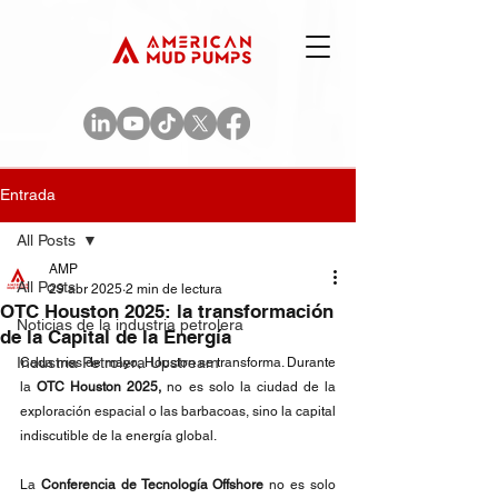
Entrada
All Posts
AMP
All Posts
29 abr 2025
2 min de lectura
OTC Houston 2025: la transformación
Noticias de la industria petrolera
de la Capital de la Energía
Industria Petrolera Upstream
Cada mes de mayo, Houston se transforma. Durante 
la 
OTC Houston 2025,
 no es solo la ciudad de la 
exploración espacial o las barbacoas, sino la capital 
indiscutible de la energía global.
La
 Conferencia de Tecnología Offshore
 no es solo 