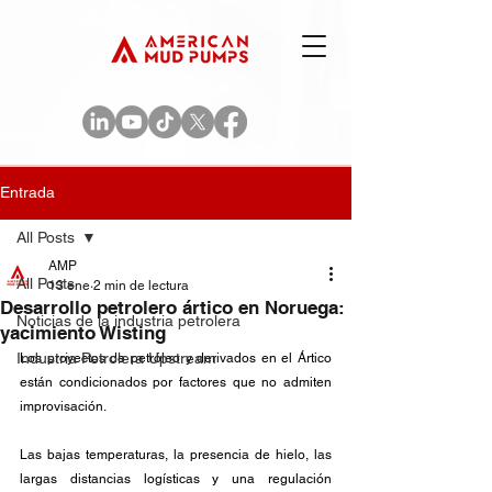
Entrada
All Posts
AMP
All Posts
13 ene
2 min de lectura
Desarrollo petrolero ártico en Noruega:
Noticias de la industria petrolera
yacimiento Wisting
Industria Petrolera Upstream
Los proyectos de petróleo y derivados en el Ártico 
están condicionados por factores que no admiten 
improvisación. 
Las bajas temperaturas, la presencia de hielo, las 
largas distancias logísticas y una regulación 