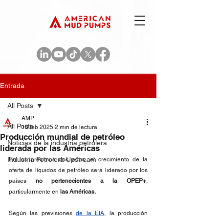
Entrada
All Posts
AMP
All Posts
18 feb 2025
2 min de lectura
Producción mundial de petróleo
Noticias de la industria petrolera
liderada por las Américas
Industria Petrolera Upstream
En los próximos dos años, el crecimiento de la 
oferta de líquidos de petróleo será liderado por los 
países 
no pertenecientes a la OPEP+
, 
particularmente en 
las Américas.
Según las previsiones 
de la EIA
, la producción 