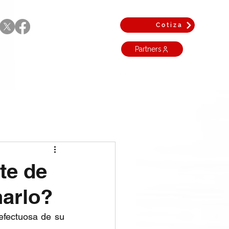
Cotiza
Partners
te de
narlo?
Si alguna vez ha tenido que detener las operaciones debido a una pieza defectuosa de su 