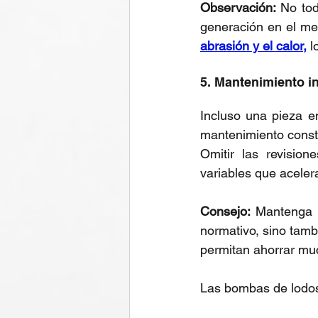
Observación:
 No tod
generación en el me
abrasión y el calor,
 l
5. Mantenimiento i
Incluso una pieza e
mantenimiento const
Omitir las revision
variables que aceler
Consejo:
 Mantenga u
normativo, sino tamb
permitan ahorrar mu
Las bombas de lodos 