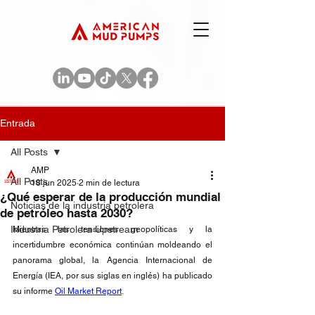
Entrada
All Posts
AMP
All Posts
18 jun 2025
2 min de lectura
¿Qué esperar de la producción mundial
Noticias de la industria petrolera
de petróleo hasta 2030?
Industria Petrolera Upstream
Mientras las tensiones geopolíticas y la 
incertidumbre económica continúan moldeando el 
panorama global, la Agencia Internacional de 
Energía (IEA, por sus siglas en inglés) ha publicado 
su informe 
Oil Market Report
.