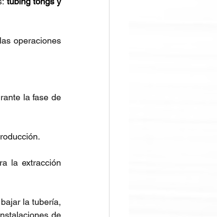
s:
tubing tongs y 
las operaciones 
ante la fase de 
producción.
a la extracción 
jar la tubería, 
nstalaciones de 