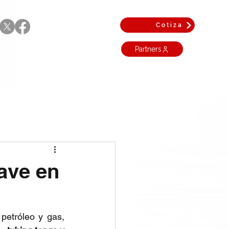
Cotiza
Partners
ave en
etróleo y gas, 