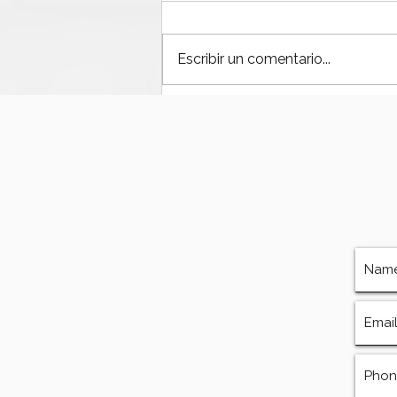
Escribir un comentario...
¿Por qué fallan las bombas
de lodos en operaciones
offshore?