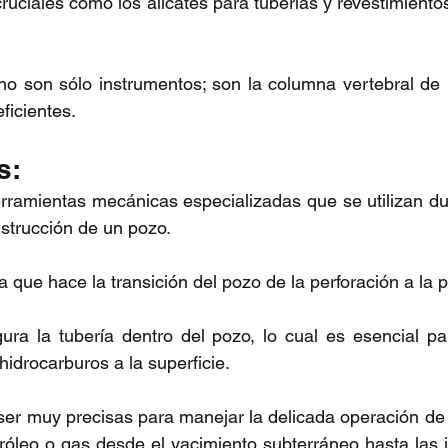
ruciales como los alicates para tuberías y revestimiento
no son sólo instrumentos; son la columna vertebral de 
ficientes.
s:
rramientas mecánicas especializadas que se utilizan dur
nstrucción de un pozo.
ya que hace la transición del pozo de la perforación a la 
ra la tubería dentro del pozo, lo cual es esencial par
hidrocarburos a la superficie.
er muy precisas para manejar la delicada operación de ba
róleo o gas desde el yacimiento subterráneo hasta las i