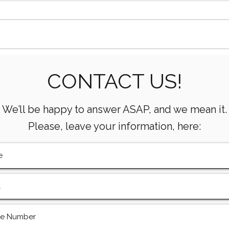
Cómo los extremos de
Com
CONTACT US!
fluidos soportan alta
trip
presión en bombas
perf
We’ll be happy to answer ASAP, and we mean it.
Please, leave your information, here: