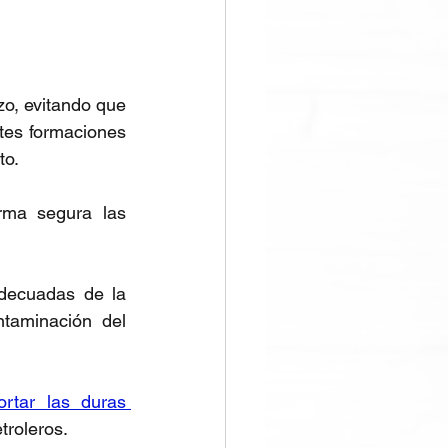
zo, evitando que 
tes formaciones 
to.
rma segura las 
decuadas de la 
taminación del 
tar las duras 
troleros.