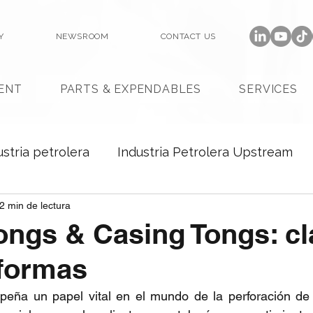
Y
NEWSROOM
CONTACT US
ENT
PARTS & EXPENDABLES
SERVICES
ustria petrolera
Industria Petrolera Upstream
2 min de lectura
ongs & Casing Tongs: cl
aformas
ña un papel vital en el mundo de la perforación de p