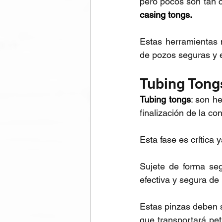
pero pocos son tan c
casing tongs.
Estas herramientas 
de pozos seguras y e
Tubing Tong
Tubing tongs
: s
on he
finalización de la co
Esta fase es crítica 
Sujete de forma segu
efectiva y segura de 
Estas pinzas deben s
que transportará pet