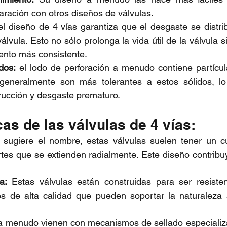
ración con otros diseños de válvulas.
 el diseño de 4 vías garantiza que el desgaste se distr
lvula. Esto no sólo prolonga la vida útil de la válvula 
ento más consistente.
dos:
 el lodo de perforación a menudo contiene partícula
generalmente son más tolerantes a estos sólidos, lo
rucción y desgaste prematuro.
cas de las válvulas de 4 vías:
sugiere el nombre, estas válvulas suelen tener un cu
rtes que se extienden radialmente. Este diseño contrib
a:
 Estas válvulas están construidas para ser resiste
s de alta calidad que pueden soportar la naturaleza a
.
a menudo vienen con mecanismos de sellado especializa