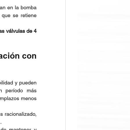
zan en la bomba 
 que se retiene 
as válvulas de 4 
ación con 
ilidad y pueden 
un período más 
emplazos menos 
 racionalizado, 
.
de mantener y 