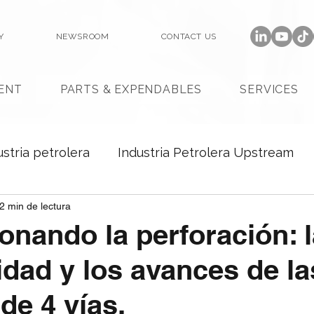
Y
NEWSROOM
CONTACT US
ENT
PARTS & EXPENDABLES
SERVICES
ustria petrolera
Industria Petrolera Upstream
2 min de lectura
onando la perforación: l
idad y los avances de la
de 4 vías.