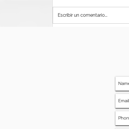
Escribir un comentario...
¿Por qué fallan las bombas
de lodos en operaciones
offshore?