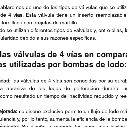
ablaremos de uno de los tipos de válvulas que se utili
 de 4 vías
. Esta válvula tiene un inserto reemplazable
ornillada con orejetas de martillo.
 se utilizan diferentes tipos de válvulas y, entre ellas, 
l
laridad debido a sus razones específicas.
las válvulas de 4 vías en compar
as utilizadas por bombas de lodo:
idad:
 las válvulas de 4 vías son conocidas por su durab
leza abrasiva de los lodos de perforación durante 
 como resultado un tiempo de inactividad reducido y re
ejorada:
 su diseño exclusivo permite un flujo de lodo más
ulencia y, por lo tanto, aumenta la eficiencia de la bomba
imiento:
 Su diseño a menudo las hace más fáciles 