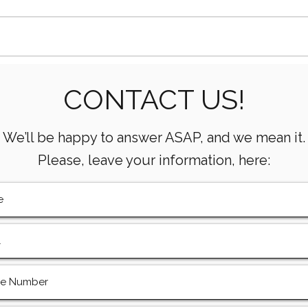
Cómo los extremos de
Com
CONTACT US!
fluidos soportan alta
trip
presión en bombas
perf
We’ll be happy to answer ASAP, and we mean it.
Please, leave your information, here: