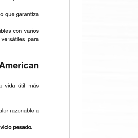
o que garantiza 
les con varios 
ersátiles para 
 American 
 vida útil más 
lor razonable a 
vicio pesado.