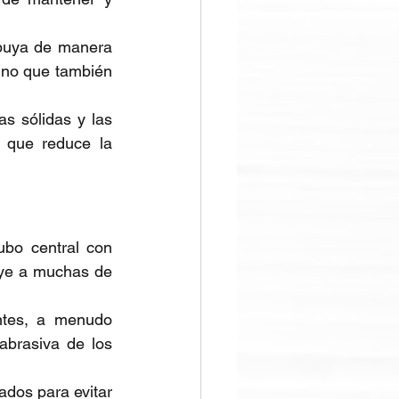
ibuya de manera 
sino que también 
s sólidas y las 
 que reduce la 
bo central con 
uye a muchas de 
ntes, a menudo 
brasiva de los 
dos para evitar 