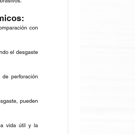
abrasivos.
micos: 
comparación con 
ndo el desgaste 
 de perforación 
esgaste, pueden 
 vida útil y la 