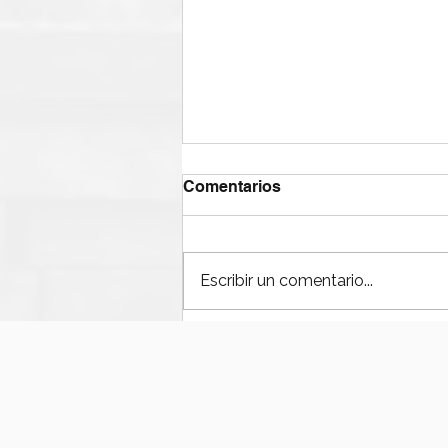
Comentarios
Escribir un comentario...
¿Por qué fallan las bombas
de lodos en operaciones
offshore?