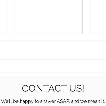
Cómo los extremos de
Com
CONTACT US!
fluidos soportan alta
trip
presión en bombas
perf
We’ll be happy to answer ASAP, and we mean it.