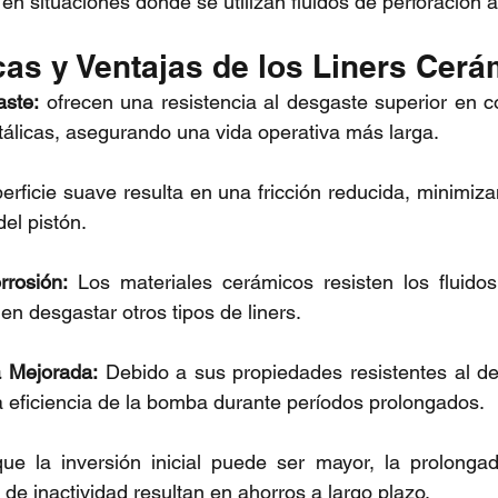
en situaciones donde se utilizan fluidos de perforación 
cas y Ventajas de los Liners Cerá
aste:
 ofrecen una resistencia al desgaste superior en 
álicas, asegurando una vida operativa más larga. 
erficie suave resulta en una fricción reducida, minimiza
el pistón. 
rrosión:
 Los materiales cerámicos resisten los fluidos
n desgastar otros tipos de liners. 
a Mejorada:
 Debido a sus propiedades resistentes al d
 eficiencia de la bomba durante períodos prolongados. 
ue la inversión inicial puede ser mayor, la prolongada
de inactividad resultan en ahorros a largo plazo.