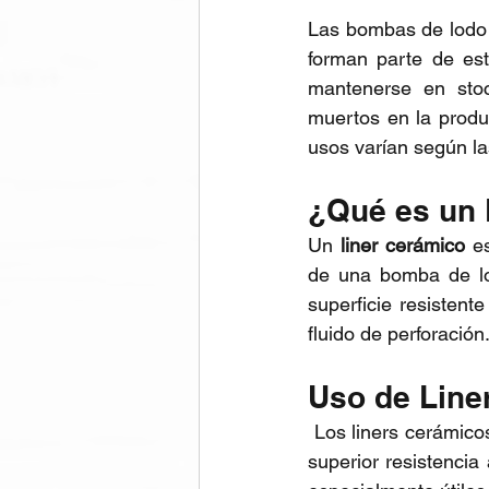
Las bombas de lodo 
forman parte de es
mantenerse en stoc
muertos en la produ
usos varían según la
¿Qué es un 
Un 
liner cerámico 
e
de una bomba de lo
superficie resistent
fluido de perforación
Uso de Line
 Los liners cerámicos se utilizan típicamente en bombas de lodo de alta presión debido a su 
superior resistencia