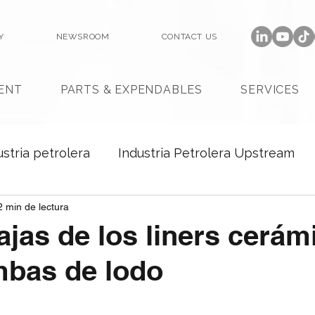
Y
NEWSROOM
CONTACT US
ENT
PARTS & EXPENDABLES
SERVICES
ustria petrolera
Industria Petrolera Upstream
2 min de lectura
ajas de los liners cerám
mbas de lodo