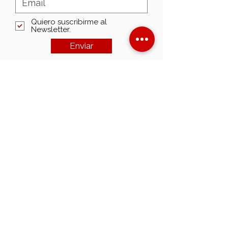
Quiero suscribirme al
Newsletter.
Enviar
customerservice@americanmudpumps.com
3050 Post Oak Blvd. Suite 510
Houston TX. 77056
Fax:
+1 (713) 979-0534
Principal:+1 (713) 979-0533