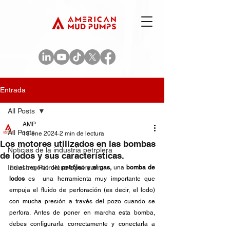
Entrada
All Posts
AMP
All Posts
18 ene 2024
2 min de lectura
Los motores utilizados en las bombas
Noticias de la industria petrolera
de lodos y sus características.
Industria Petrolera Upstream
En el negocio del 
petróleo y el gas, 
una
 bomba de 
lodos
 es  una herramienta muy importante que 
empuja el fluido de perforación (es decir, el lodo) 
con mucha presión a través del pozo cuando se 
perfora. Antes de poner en marcha esta bomba, 
debes configurarla correctamente y conectarla a 