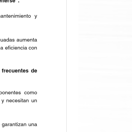
enerse".
ntenimiento y 
cuadas aumenta 
a eficiencia con 
frecuentes de 
No importa qué tan bien construida esté una bomba, los componentes como 
y necesitan un 
 garantizan una 