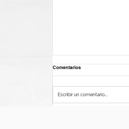
Comentarios
Escribir un comentario...
¿Por qué fallan las bombas
de lodos en operaciones
offshore?