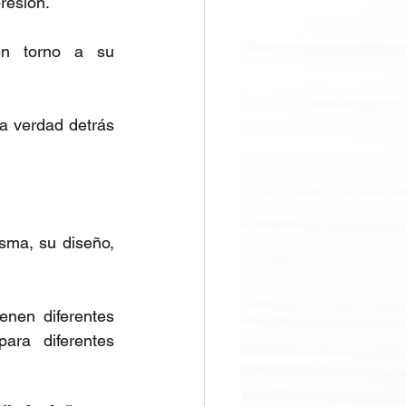
resión.
 en torno a su 
 verdad detrás 
sma, su diseño, 
ienen diferentes 
ra diferentes 