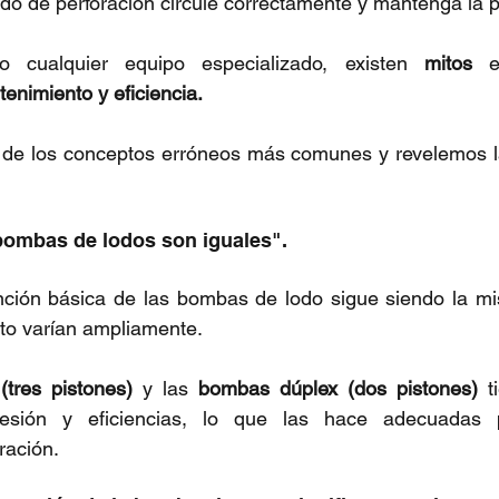
uido de perforación circule correctamente y mantenga la p
 cualquier equipo especializado, existen 
mitos
enimiento y eficiencia.
de los conceptos erróneos más comunes y revelemos la
 bombas de lodos son iguales".
unción básica de las bombas de lodo sigue siendo la mi
to varían ampliamente.
(tres pistones) 
y las 
bombas dúplex (dos pistones) 
t
esión y eficiencias, lo que las hace adecuadas pa
ración.