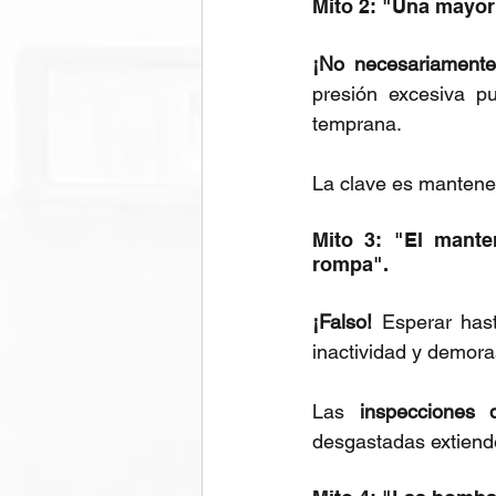
Mito 2: "Una mayor
¡No necesariamente
presión excesiva p
temprana.
La clave es mantener 
Mito 3: "El mante
rompa".
¡Falso!
 Esperar has
inactividad y demora
Las 
inspecciones d
desgastadas extiende