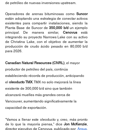
de petróleo de nuevas inversiones upstream.
Operadores de arenas bituminosas como 
Suncor
están adoptando una estrategia de conectar activos 
existentes para compartir instalaciones, siendo la 
Planta Base de Suncor de 
350,000 b/d
 un ejemplo 
principal. De manera similar, 
Cenovus
 está 
integrando su proyecto Narrows Lake con su activo 
de Christina Lake, con el objetivo de aumentar la 
producción de crudo ácido pesado en 80,000 b/d 
para 2026.
Canadian Natural Resources (CNRL)
, el mayor 
productor de petróleo del país, continúa 
estableciendo récords de producción, anticipando 
el 
oleoducto TMX
. TMX no solo mejorará la línea 
existente de 300,000 b/d sino que también 
alcanzará muelles más grandes cerca de 
Vancouver, aumentando significativamente la 
capacidad de exportación.
"Vamos a llenar este oleoducto y, creo, más pronto 
de lo que la mayoría piensa," dice 
Jon McKenzie
, 
director ejecutivo de Cenovus, publicado por  
Argus
. 