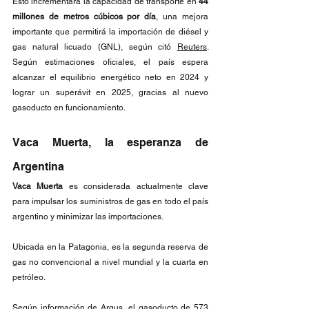
Esto incrementará la capacidad de transporte en 
44 
millones de metros cúbicos por día
, una mejora 
importante que permitirá la importación de diésel y 
gas natural licuado (GNL), según citó
Reuters
.
Según estimaciones oficiales, el país espera 
alcanzar el equilibrio energético neto en 2024 y 
lograr un superávit en 2025, gracias al nuevo 
gasoducto en funcionamiento.
Vaca Muerta, la esperanza de 
Argentina
Vaca Muerta
 es considerada actualmente clave 
para impulsar los suministros de gas en todo el país 
argentino y minimizar las importaciones. 
Ubicada en la Patagonia, es la segunda reserva de 
gas no convencional a nivel mundial y la cuarta en 
petróleo. 
Según información de 
Argus
, el gasoducto de 573 