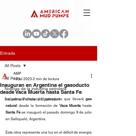
Entrada
All Posts
AMP
All Posts
13 jul 2023
2 min de lectura
Inauguran en Argentina el gasoducto
Noticias de la industria petrolera
desde Vaca Muerta hasta Santa Fe
Industria Petrolera Upstream
La primera etapa del gasoducto que llevará 
gas 
natural
 desde la formación de 
Vaca Muerta
 hasta 
Santa Fe
 se inauguró el pasado domingo 9 de julio 
en Salliqueló, Argentina.
Esta obra representa una luz en el déficit de energía 