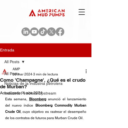
Entrada
All Posts
AMP
All Posts
30 mar 2024
3 min de lectura
Como 'Champagne', ¿Qué es el crudo
Noticias de la industria petrolera
de Murban?
Actualizado:
1 abr 2024
Industria Petrolera Upstream
Esta semana, 
Bloomberg
 anunció el lanzamiento 
del nuevo índice 
Bloomberg Commodity Murban 
Crude Oil
, cuyo objetivo es rastrear el desempeño 
de los contratos de futuros para Murban Crude Oil.