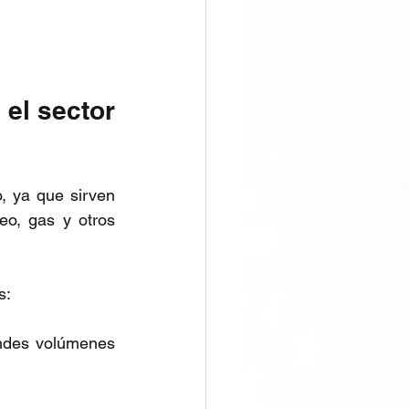
el sector 
 ya que sirven 
eo, gas y otros 
s:
ndes volúmenes 