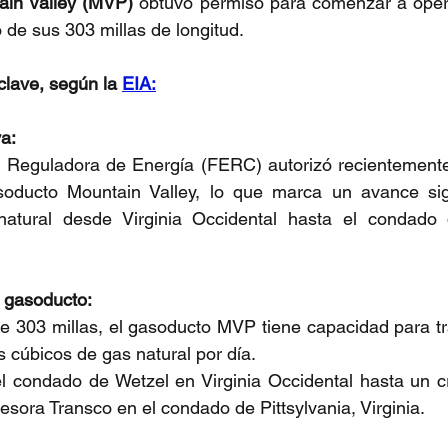
in Valley (MVP)
 obtuvo permiso para comenzar a opera
o de sus 303 millas de longitud.
lave, según la 
EIA:
va:
 Reguladora de Energía (FERC) autorizó recientemente e
oducto Mountain Valley, lo que marca un avance signi
atural desde Virginia Occidental hasta el condado de
l gasoducto:
e 303 millas, el gasoducto MVP tiene capacidad para tr
s cúbicos de gas natural por día. 
l condado de Wetzel en Virginia Occidental hasta un cr
esora Transco en el condado de Pittsylvania, Virginia.