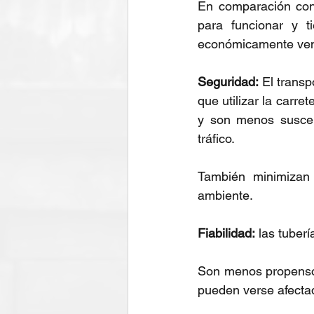
En comparación con 
para funcionar y t
económicamente vent
Seguridad:
 El trans
que utilizar la carre
y son menos suscept
tráfico.
También minimizan 
ambiente.
Fiabilidad:
 las tuber
Son menos propensos 
pueden verse afectad