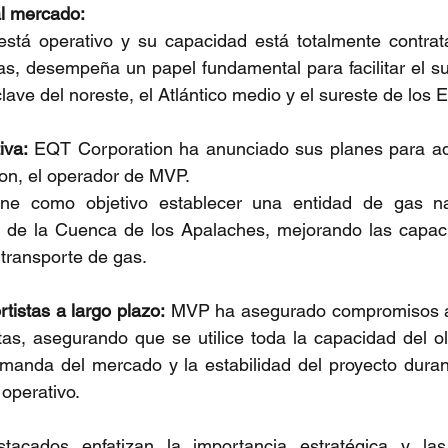
al mercado:
tá operativo y su capacidad está totalmente contrata
s, desempeña un papel fundamental para facilitar el su
lave del noreste, el Atlántico medio y el sureste de los 
iva:
 EQT Corporation ha anunciado sus planes para adqu
on, el operador de MVP. 
ene como objetivo establecer una entidad de gas nat
o de la Cuenca de los Apalaches, mejorando las capaci
transporte de gas.
tistas a largo plazo:
 MVP ha asegurado compromisos a 
stas, asegurando que se utilice toda la capacidad del ol
emanda del mercado y la estabilidad del proyecto duran
 operativo.
acados enfatizan la importancia estratégica y las c