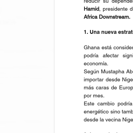
reducir su depende
Hamid
, presidente d
Africa Downstream.
1. Una nueva estra
Ghana está considera
podría afectar sig
economía. 
Según Mustapha Abdu
importar desde Nige
más caras de Europa
por mes. 
Este cambio podría 
energético sino tamb
desde la vecina Nig