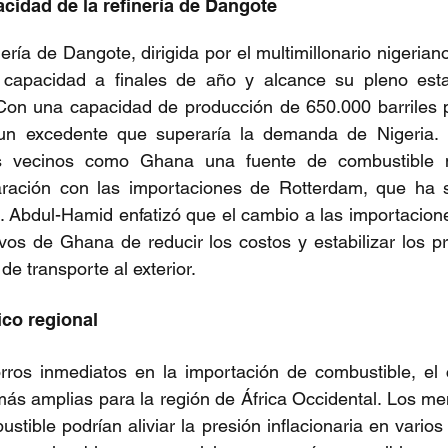
acidad de la refinería de Dangote
ería de Dangote, dirigida por el multimillonario nigerian
 capacidad a finales de año y alcance su pleno esta
Con una capacidad de producción de 650.000 barriles po
a un excedente que superaría la demanda de Nigeria. 
es vecinos como Ghana una fuente de combustible 
ación con las importaciones de Rotterdam, que ha sid
 Abdul-Hamid enfatizó que el cambio a las importacione
ivos de Ghana de reducir los costos y estabilizar los pre
de transporte al exterior.
co regional
rros inmediatos en la importación de combustible, el c
más amplias para la región de África Occidental. Los me
tible podrían aliviar la presión inflacionaria en varios