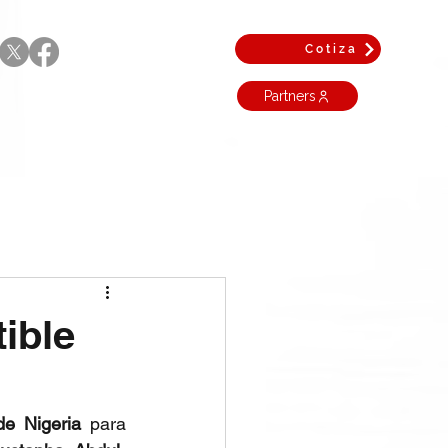
Cotiza
Partners
ible
de Nigeria
 para 