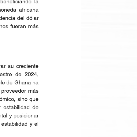
eneficiando la 
oneda africana 
encia del dólar 
anos fueran más 
r su creciente 
stre de 2024, 
ble de Ghana ha 
 proveedor más 
ómico, sino que 
estabilidad de 
al y posicionar 
stabilidad y el 