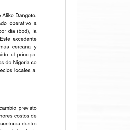
o Aliko Dangote, 
do operativo a 
r día (bpd), la 
Este excedente 
más cercana y 
o el principal 
s de Nigeria se 
cios locales al 
ambio previsto 
nores costos de 
 sectores dentro 