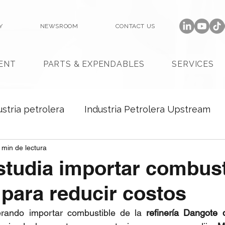
Y
NEWSROOM
CONTACT US
ENT
PARTS & EXPENDABLES
SERVICES
ustria petrolera
Industria Petrolera Upstream
 min de lectura
tudia importar combust
para reducir costos
erando importar combustible de la
 refinería Dangote 