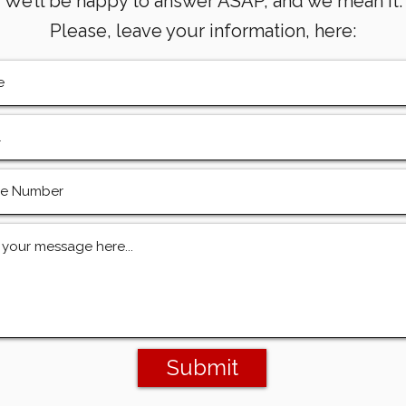
We’ll be happy to answer ASAP, and we mean it.
Please, leave your information, here:
Submit