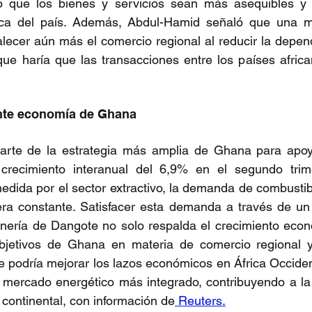
 que los bienes y servicios sean más asequibles y b
ica del país. Además, Abdul-Hamid señaló que una m
talecer aún más el comercio regional al reducir la depend
que haría que las transacciones entre los países afric
ente economía de Ghana
parte de la estrategia más amplia de Ghana para apoya
recimiento interanual del 6,9% en el segundo trime
edida por el sector extractivo, la demanda de combusti
a constante. Satisfacer esta demanda a través de un
inería de Dangote no solo respalda el crecimiento econ
bjetivos de Ghana en materia de comercio regional y 
e podría mejorar los lazos económicos en África Occident
mercado energético más integrado, contribuyendo a la e
 continental, con información de
 Reuters.