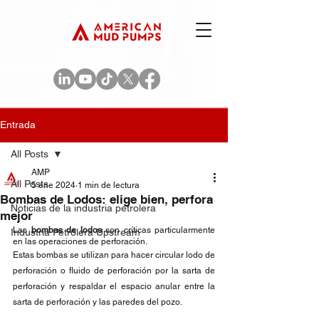
Entrada
All Posts
AMP
All Posts
5 ene 2024
1 min de lectura
Bombas de Lodos: elige bien, perfora
Noticias de la industria petrolera
mejor
Las 
bombas de lodos
 son críticas particularmente 
Industria Petrolera Upstream
en las operaciones de perforación.
Estas bombas se utilizan para hacer circular lodo de 
perforación o fluido de perforación por la sarta de 
perforación y respaldar el espacio anular entre la 
sarta de perforación y las paredes del pozo.