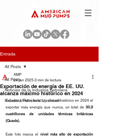
Entrada
All Posts
AMP
All Posts
24 jun 2025
3 min de lectura
Exportación de energía de EE. UU.
Noticias de la industria petrolera
alcanza máximo histórico en 2024
Industria Petrolera Upstream
Estados Unidos batió un récord histórico en 2024 al 
exportar más energía que nunca, un total de 
30,9 
cuatrillones de unidades térmicas británicas 
(Quads).
Este hito marca el 
nivel más alto de exportación 