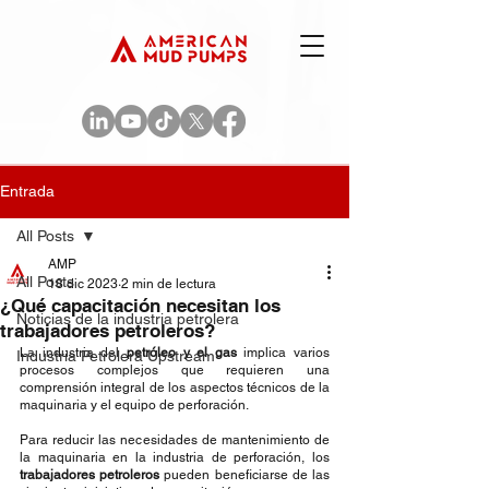
Entrada
All Posts
AMP
All Posts
18 dic 2023
2 min de lectura
¿Qué capacitación necesitan los
Noticias de la industria petrolera
trabajadores petroleros?
La industria del 
petróleo y el gas
 implica varios 
Industria Petrolera Upstream
procesos complejos que requieren una 
comprensión integral de los aspectos técnicos de la 
maquinaria y el equipo de perforación. 
Para reducir las necesidades de mantenimiento de 
la maquinaria en la industria de perforación, los 
trabajadores petroleros
 pueden beneficiarse de las 